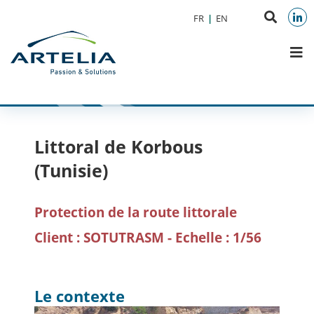
Aller au menu
Aller au contenu
Reche
FR
EN
Aller à la recherche
sur
Link
M
le
site
Littoral de Korbous
(Tunisie)
Protection de la route littorale
Client : SOTUTRASM - Echelle : 1/56
Le contexte