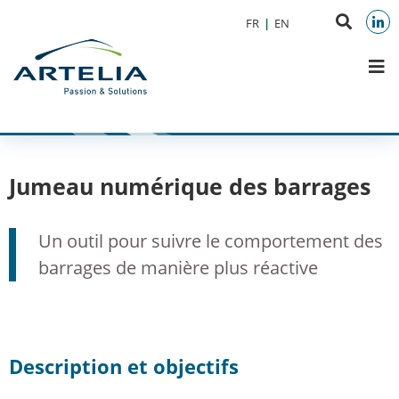
Aller au menu
Aller au contenu
Reche
FR
EN
Aller à la recherche
sur
Link
M
le
site
Jumeau numérique des barrages
Un outil pour suivre le comportement des
barrages de manière plus réactive​
Description et objectifs