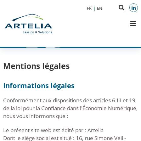
Aller au menu
Aller au contenu
Reche
FR
EN
Aller à la recherche
sur
Link
M
le
site
Mentions légales
Informations légales
Conformément aux dispositions des articles 6-III et 19
de la loi pour la Confiance dans l'Économie Numérique,
nous vous informons que :
Le présent site web est édité par : Artelia
Dont le siège social est situé : 16, rue Simone Veil -