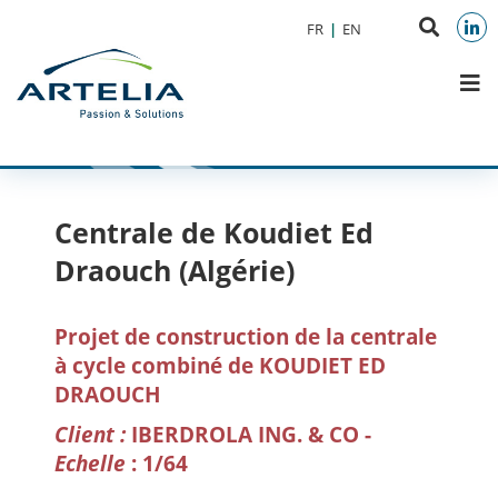
Aller au menu
Aller au contenu
Reche
FR
EN
Aller à la recherche
sur
Link
M
le
site
Centrale de Koudiet Ed
Draouch (Algérie)
Projet de construction de la centrale
à cycle combiné de KOUDIET ED
DRAOUCH
Client :
IBERDROLA ING. & CO -
Echelle
: 1/64