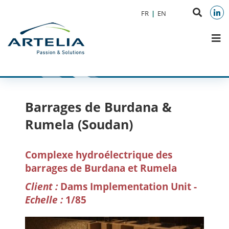
Aller au menu
Aller au contenu
Reche
FR
EN
Aller à la recherche
sur
Link
M
le
site
Barrages de Burdana &
Rumela (Soudan)
Complexe hydroélectrique des
barrages de Burdana et Rumela
Client :
Dams Implementation Unit -
Echelle :
1/85