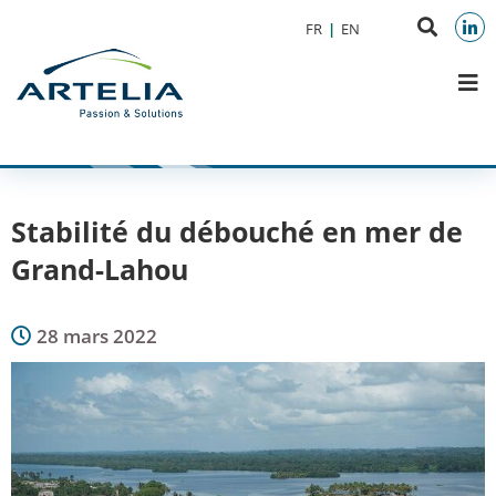
Aller au menu
Aller au contenu
Reche
FR
EN
Aller à la recherche
sur
Link
M
le
site
Stabilité du débouché en mer de
Grand-Lahou
28 mars 2022